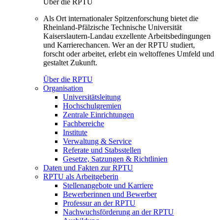
Über die RPTU
Als Ort internationaler Spitzenforschung bietet die
Rheinland-Pfälzische Technische Universität
Kaiserslautern-Landau exzellente Arbeitsbedingungen
und Karrierechancen. Wer an der RPTU studiert,
forscht oder arbeitet, erlebt ein weltoffenes Umfeld und
gestaltet Zukunft.
Über die RPTU
Organisation
Universitätsleitung
Hochschulgremien
Zentrale Einrichtungen
Fachbereiche
Institute
Verwaltung & Service
Referate und Stabsstellen
Gesetze, Satzungen & Richtlinien
Daten und Fakten zur RPTU
RPTU als Arbeitgeberin
Stellenangebote und Karriere
Bewerberinnen und Bewerber
Professur an der RPTU
Nachwuchsförderung an der RPTU