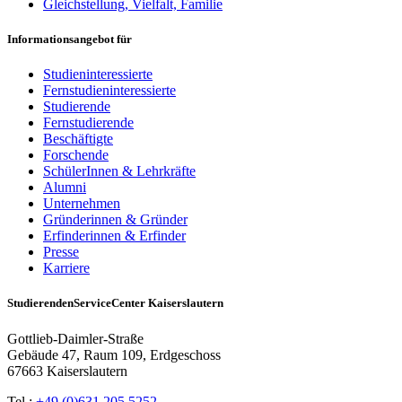
Gleichstellung, Vielfalt, Familie
Informationsangebot für
Studieninteressierte
Fernstudieninteressierte
Studierende
Fernstudierende
Beschäftigte
Forschende
SchülerInnen & Lehrkräfte
Alumni
Unternehmen
Gründerinnen & Gründer
Erfinderinnen & Erfinder
Presse
Karriere
StudierendenServiceCenter Kaiserslautern
Gottlieb-Daimler-Straße
Gebäude 47, Raum 109, Erdgeschoss
67663 Kaiserslautern
Tel.:
+49 (0)631 205 5252