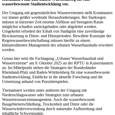
wasserbewusste Stadtentwicklung vor.
Der Umgang mit gegensätzlichen Wasserextremen stellt Kommunen
vor immer größer werdende Herausforderungen. Bei Starkregen
müssen in kürzester Zeit enorme Abflüsse auf beengtem Raum
möglichst schadlos zurückgehalten oder abgeleitet werden.
Umgekehrt erfordert der Erhalt von Stadtgrün eine zuverlässige
Bewässerung in Dürre- und Hitzeperioden. Bewährte Konzepte der
Regenwasserbewirtschaftung müssen hierfür zu einem
klimaresilienten Management des urbanen Wasserhaushalts erweitert
werden.
Genau hier setzt die Fachtagung „Urbaner Wasserhaushalt und
Wasserextreme“ am 9. Oktober 2025 an der RPTU in Kaiserslautern
an. Im Mittelpunkt stehen die Strategien der Bundesländer
Rheinland-Pfalz und Baden-Württemberg für eine wasserbewusste
Stadtentwicklung, Einblicke in die aktuelle Forschung und die
Umsetzung anhand von Praxisbeispielen.
Thematisiert werden unter anderem der Umgang mit
Niederschlagswasser oder Strategien zum urbanen
Wasserressourcenmanagement. Auch die wasserbewusste
Baugebietserschließung, Trockenheit und Dürre oder die
Wasserwiederverwendung durch naturnahe Aufbereitung sind
inhaltliche Schwerpunkte.